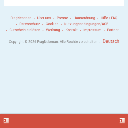
FragNebenan
Über uns
Presse
Hausordnung
Hilfe / FAQ
Datenschutz
Cookies
Nutzungsbedingungen/AGB
Gutschein einlösen
Werbung
Kontakt
Impressum
Partner
.
Deutsch
Copyright © 2026 FragNebenan. Alle Rechte vorbehalten
format_indent_increase
format_indent_decrease