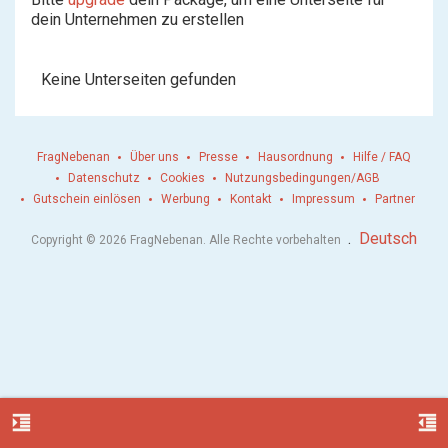
dein Unternehmen zu erstellen
Keine Unterseiten gefunden
FragNebenan
Über uns
Presse
Hausordnung
Hilfe / FAQ
Datenschutz
Cookies
Nutzungsbedingungen/AGB
Gutschein einlösen
Werbung
Kontakt
Impressum
Partner
.
Deutsch
Copyright © 2026 FragNebenan. Alle Rechte vorbehalten
format_indent_increase
format_indent_decrease