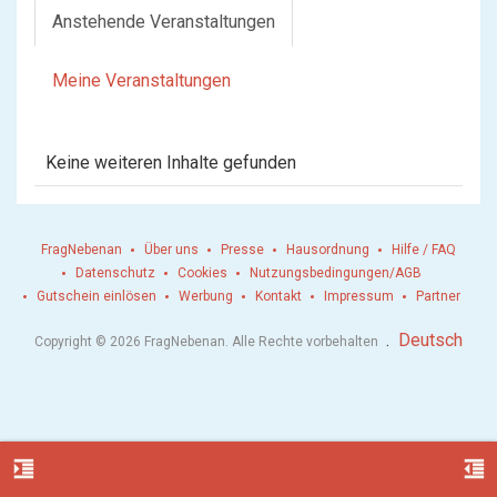
Anstehende Veranstaltungen
Meine Veranstaltungen
Keine weiteren Inhalte gefunden
FragNebenan
Über uns
Presse
Hausordnung
Hilfe / FAQ
Datenschutz
Cookies
Nutzungsbedingungen/AGB
Gutschein einlösen
Werbung
Kontakt
Impressum
Partner
.
Deutsch
Copyright © 2026 FragNebenan. Alle Rechte vorbehalten
format_indent_increase
format_indent_decrease