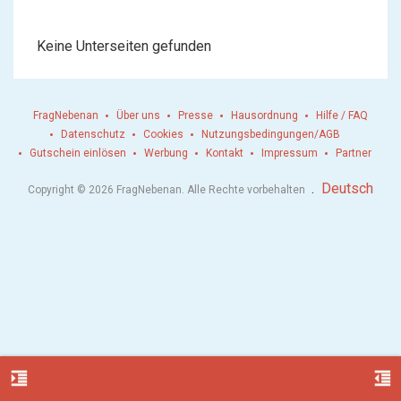
Keine Unterseiten gefunden
FragNebenan
Über uns
Presse
Hausordnung
Hilfe / FAQ
Datenschutz
Cookies
Nutzungsbedingungen/AGB
Gutschein einlösen
Werbung
Kontakt
Impressum
Partner
.
Deutsch
Copyright © 2026 FragNebenan. Alle Rechte vorbehalten
format_indent_increase
format_indent_decrease