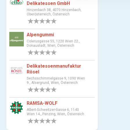
Delikatessen GmbH
s
Hinzenbach 38, 4070 Hinzenbach,
a
Oberösterreich, Österreich
u
0 Bewertungen
s
w
Alpengummi
a
Colerusgasse 55, 1220 Wien 22.,
h
Donaustadt, Wien, Österreich
l
0 Bewertungen
Delikatessenmanufaktur
Rösel
Sechsschimmelgasse 9, 1090 Wien
9., Alsergrund, Wien, Österreich
0 Bewertungen
RAMSA-WOLF
Albert-Schweitzer-Gasse 6, 1140
Wien 14., Penzing, Wien, Österreich
0 Bewertungen