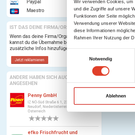
Paypal
Wir verwenden Cookies, um I
und die Zugriffe auf unsere 
Maestro
Funktionen der Seite möglic
Verwendung unserer Website 
IST DAS DEINE FIRMA/ORGANISATION?
diese Informationen mögliche
Wenn das deine Firma/Organisation ist,
Rahmen Ihrer Nutzung der D
kannst du die Übernahme beantragen und
zusätzliche Infos hinzufügen.
E
Notwendig
i
Jetzt reklamieren
n
w
ANDERE HABEN SICH AUCH
i
ANGESEHEN
l
Penny GmbH
l
Ablehnen
i
IZ NÖ-Süd Straße 6 1, 2351 Wiener
Neudorf, Niederösterreich,
g
Österreich
u
0 Bewertungen
n
g
efko Frischfrucht und