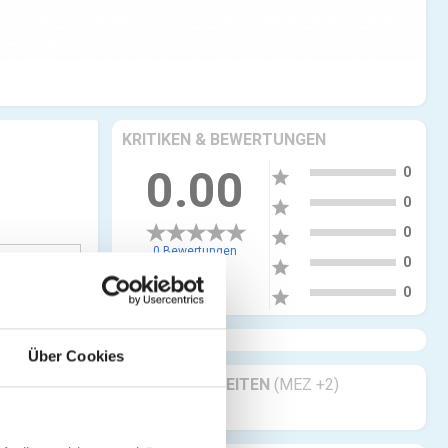
KRITIKEN & BEWERTUNGEN
5
0.00
0
star
4
0
star
3
0
star
0 Bewertungen
2
0
star
1
0
star
Über Cookies
GESCHÄFTSZEITEN
(MEZ +2)
Geöffnet 24/7