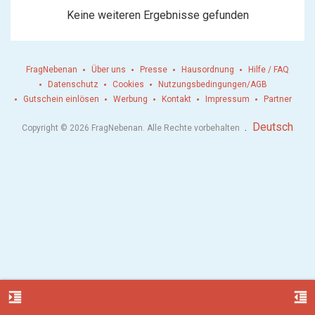
Keine weiteren Ergebnisse gefunden
FragNebenan
Über uns
Presse
Hausordnung
Hilfe / FAQ
Datenschutz
Cookies
Nutzungsbedingungen/AGB
Gutschein einlösen
Werbung
Kontakt
Impressum
Partner
.
Deutsch
Copyright © 2026 FragNebenan. Alle Rechte vorbehalten
format_indent_increase
format_indent_decrease