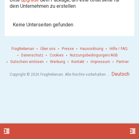
dein Unternehmen zu erstellen
Keine Unterseiten gefunden
FragNebenan
Über uns
Presse
Hausordnung
Hilfe / FAQ
Datenschutz
Cookies
Nutzungsbedingungen/AGB
Gutschein einlösen
Werbung
Kontakt
Impressum
Partner
.
Deutsch
Copyright © 2026 FragNebenan. Alle Rechte vorbehalten
format_indent_increase
format_indent_decrease