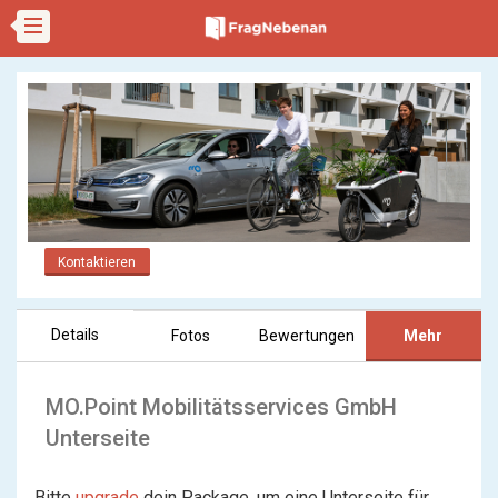
Kontaktieren
Details
Fotos
Bewertungen
Mehr
MO.Point Mobilitätsservices GmbH
Unterseite
Bitte
upgrade
dein Package, um eine Unterseite für