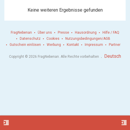
Keine weiteren Ergebnisse gefunden
FragNebenan
Über uns
Presse
Hausordnung
Hilfe / FAQ
Datenschutz
Cookies
Nutzungsbedingungen/AGB
Gutschein einlösen
Werbung
Kontakt
Impressum
Partner
.
Deutsch
Copyright © 2026 FragNebenan. Alle Rechte vorbehalten
format_indent_increase
format_indent_decrease