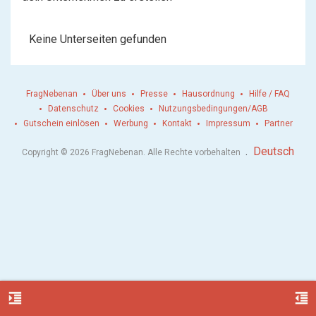
Keine Unterseiten gefunden
FragNebenan
Über uns
Presse
Hausordnung
Hilfe / FAQ
Datenschutz
Cookies
Nutzungsbedingungen/AGB
Gutschein einlösen
Werbung
Kontakt
Impressum
Partner
.
Deutsch
Copyright © 2026 FragNebenan. Alle Rechte vorbehalten
format_indent_increase
format_indent_decrease