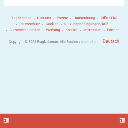
FragNebenan
Über uns
Presse
Hausordnung
Hilfe / FAQ
Datenschutz
Cookies
Nutzungsbedingungen/AGB
Gutschein einlösen
Werbung
Kontakt
Impressum
Partner
.
Deutsch
Copyright © 2026 FragNebenan. Alle Rechte vorbehalten
format_indent_increase
format_indent_decrease