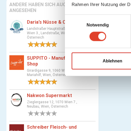
ANDERE HABEN SICH AUCH
Rahmen Ihrer Nutzung der D
ANGESEHEN
E
Daria’s Nüsse & Co
Notwendig
i
Landstraßer Hauptstraße 81, 1030
n
Wien 3., Landstraße, Wien,
Österreich
w
1 Bewertung
i
l
SUPPITO - Manufaktur &
l
Ablehnen
Shop
i
Girardigasse 9, 1060 Wien 6.,
g
Mariahilf, Wien, Österreich
u
1 Bewertung
n
Nakwon Supermarkt
g
s
Zieglergasse 12, 1070 Wien 7.,
Neubau, Wien, Österreich
a
0 Bewertungen
u
s
Schreiber Fleisch- und
w