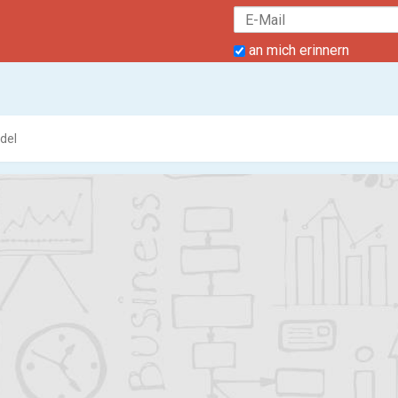
an mich erinnern
del