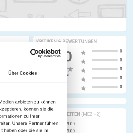
KRITIKEN & BEWERTUNGEN
5
0.00
0
star
4
0
star
3
0
star
Über Cookies
0 Bewertungen
2
0
star
1
0
star
 Medien anbieten zu können
kzeptieren, können sie die
GESCHÄFTSZEITEN
(MEZ +2)
ormationen zu Ihrer
iter. Unsere Partner führen
Di
10:30 - 19:00
t haben oder die sie im
Mi
10:30 - 19:00