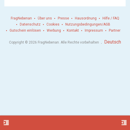
FragNebenan
Über uns
Presse
Hausordnung
Hilfe / FAQ
Datenschutz
Cookies
Nutzungsbedingungen/AGB
Gutschein einlösen
Werbung
Kontakt
Impressum
Partner
.
Deutsch
Copyright © 2026 FragNebenan. Alle Rechte vorbehalten
format_indent_increase
format_indent_decrease