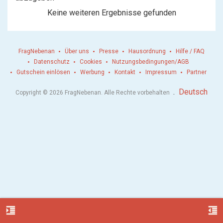
Keine weiteren Ergebnisse gefunden
FragNebenan
Über uns
Presse
Hausordnung
Hilfe / FAQ
Datenschutz
Cookies
Nutzungsbedingungen/AGB
Gutschein einlösen
Werbung
Kontakt
Impressum
Partner
.
Deutsch
Copyright © 2026 FragNebenan. Alle Rechte vorbehalten
format_indent_increase
format_indent_decrease