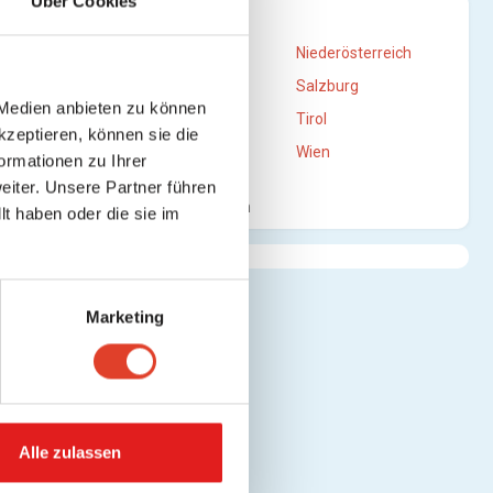
Über Cookies
STANDORTE
Burgenland
Niederösterreich
Oberösterreich
Salzburg
 Medien anbieten zu können
Steiermark
Tirol
kzeptieren, können sie die
Vorarlberg
Wien
ormationen zu Ihrer
iter. Unsere Partner führen
n)
Mehr anzeigen
t haben oder die sie im
Marketing
(Karte
Alle zulassen