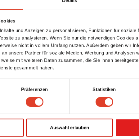
Details
Lokale Agenda Penzing
Stadtteil-/Gebietsbetreuung
Zollergasse 18, 1070 Wien 7., Neubau, Wien, Österreich (Karte ansehen)
Cookies
0 km entfernt
0 Bewertungen
nhalte und Anzeigen zu personalisieren, Funktionen für soziale
Website zu analysieren. Wenn Sie nur die notwendigen Cookies a
Culinarius
herweise nicht in vollem Umfang nutzen. Außerdem geben wir Inf
Gastronomie
an unsere Partner für soziale Medien, Werbung und Analysen we
Singerstraße 27, 1010 Wien 1., Innere Stadt, Wien, Österreich (Karte ansehe
0 km entfernt
rweise mit weiteren Daten zusammen, die Sie ihnen bereitgestell
0 Bewertungen
ienste gesammelt haben.
*grätzlgalerie
Kulturverein
Präferenzen
Statistiken
Kriemhildplatz 10, 1150 Wien 15., Rudolfsheim-Fünfhaus, Wien, Österreich 
ansehen)
0 km entfernt
0 Bewertungen
NN mailinator business
Auswahl erlauben
Banken
Achgasse 11, 6900 Bregenz, Vorarlberg, Österreich (Karte ansehen)