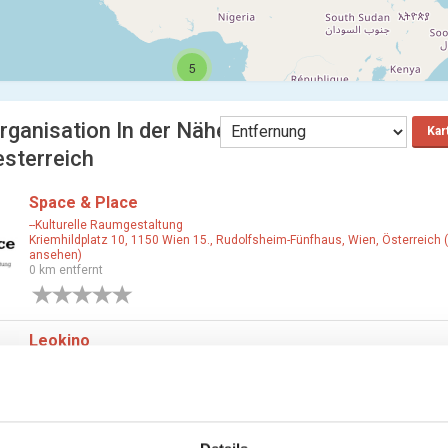
5
rganisation In der Nähe
Kar
esterreich
Space & Place
--Kulturelle Raumgestaltung
Kriemhildplatz 10, 1150 Wien 15., Rudolfsheim-Fünfhaus, Wien, Österreich 
ansehen)
0 km entfernt
0 Bewertungen
Leokino
Kinos
Anichstraße 36, 6020 Innsbruck, Tirol, Österreich (Karte ansehen)
0 km entfernt
0 Bewertungen