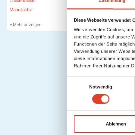
Zustimmung
Zuckerbäcker
Manufaktur
Diese Webseite verwendet 
Mehr anzeigen
Wir verwenden Cookies, um I
und die Zugriffe auf unsere 
Funktionen der Seite möglic
Verwendung unserer Website 
diese Informationen mögliche
Rahmen Ihrer Nutzung der D
E
Notwendig
i
n
w
i
l
l
Ablehnen
i