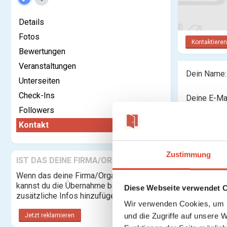
Details
Fotos
Kontaktieren
Bewertungen
Veranstaltungen
Dein Name:
Unterseiten
Check-Ins
Deine E-Ma
Adresse:
Followers
Kontakt
Nachricht:
Zustimmung
IST DAS DEINE FIRMA/ORGANISATION?
Wenn das deine Firma/Organisation ist,
kannst du die Übernahme beantragen und
Diese Webseite verwendet 
zusätzliche Infos hinzufügen.
Wir verwenden Cookies, um I
und die Zugriffe auf unsere 
Jetzt reklamieren