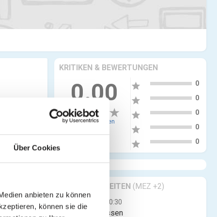
KRITIKEN & BEWERTUNGEN
5
0.00
0
star
4
0
star
3
0
star
0 Bewertungen
2
0
star
1
0
star
Über Cookies
GESCHÄFTSZEITEN
(MEZ +2)
 Medien anbieten zu können
Mo
00:00 - 00:30
kzeptieren, können sie die
Jetzt geschlossen