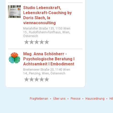
u
Studio Lebenskraft,
s
Lebenskraft-Coaching by
w
Doris Slach, la
a
viennaconsulting
h
Mariahilfer Straße 135, 1150 Wien
l
15., Rudolfsheim-Fünfhaus, Wien,
Österreich
0 Bewertungen
Mag. Anna Schönherr -
Psychologische Beratung I
Achtsamkeit I Embodiment
Breitenseer Straße 20, 1140 Wien
14., Penzing, Wien, Österreich
0 Bewertungen
FragNebenan
Über uns
Presse
Hausordnung
Hi