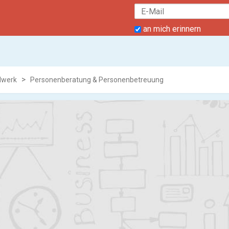
an mich erinnern
dwerk
Personenberatung & Personenbetreuung