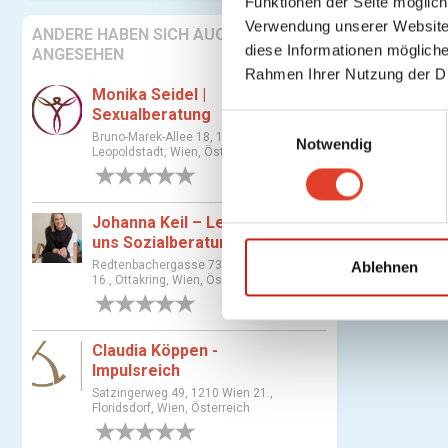
Funktionen der Seite möglic
Verwendung unserer Website 
ANDERE HABEN SICH AUCH
diese Informationen mögliche
ANGESEHEN
Rahmen Ihrer Nutzung der D
Monika Seidel |
Sexualberatung
E
Bruno-Marek-Allee 18, 1020 Wien 2.,
Notwendig
i
Leopoldstadt, Wien, Österreich
n
0 Bewertungen
w
i
Johanna Keil – Lebens-
l
uns Sozialberatung
l
Redtenbachergasse 73, 1160 Wien
Ablehnen
16., Ottakring, Wien, Österreich
i
0 Bewertungen
g
u
Claudia Köppen -
n
Impulsreich
g
Satzingerweg 49, 1210 Wien 21.,
s
Floridsdorf, Wien, Österreich
a
0 Bewertungen