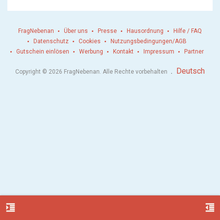
FragNebenan
Über uns
Presse
Hausordnung
Hilfe / FAQ
Datenschutz
Cookies
Nutzungsbedingungen/AGB
Gutschein einlösen
Werbung
Kontakt
Impressum
Partner
.
Deutsch
Copyright © 2026 FragNebenan. Alle Rechte vorbehalten
format_indent_increase
format_indent_decrease