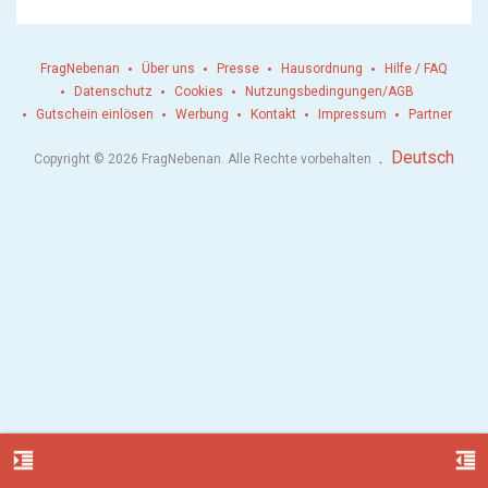
FragNebenan
Über uns
Presse
Hausordnung
Hilfe / FAQ
Datenschutz
Cookies
Nutzungsbedingungen/AGB
Gutschein einlösen
Werbung
Kontakt
Impressum
Partner
.
Deutsch
Copyright © 2026 FragNebenan. Alle Rechte vorbehalten
format_indent_increase
format_indent_decrease