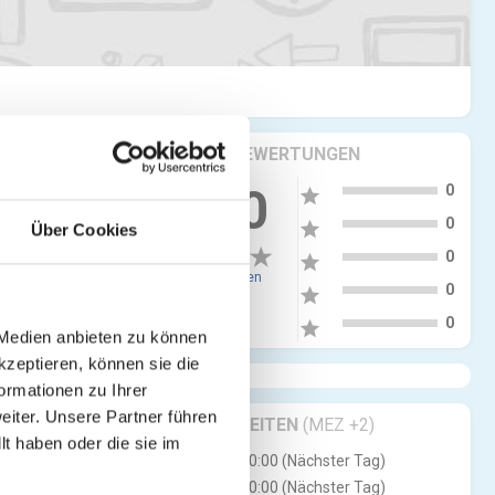
KRITIKEN & BEWERTUNGEN
5
0.00
0
star
4
0
star
Über Cookies
3
0
star
0 Bewertungen
2
0
star
1
0
star
 Medien anbieten zu können
kzeptieren, können sie die
ormationen zu Ihrer
iter. Unsere Partner führen
GESCHÄFTSZEITEN
(MEZ +2)
t haben oder die sie im
Mo
09:00 - 00:00 (Nächster Tag)
Di
09:00 - 00:00 (Nächster Tag)