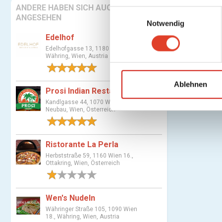
ANDERE HABEN SICH AUCH
E
ANGESEHEN
Notwendig
i
n
Edelhof
w
Edelhofgasse 13, 1180 Wien 18.,
Währing, Wien, Austria
i
1 Bewertung
l
l
Ablehnen
Prosi Indian Restaurant
i
Kandlgasse 44, 1070 Wien 7.,
g
Neubau, Wien, Österreich
u
1 Bewertung
n
g
Ristorante La Perla
s
Herbststraße 59, 1160 Wien 16.,
Ottakring, Wien, Österreich
a
1 Bewertung
u
s
Wen's Nudeln
w
Währinger Straße 105, 1090 Wien
a
18., Währing, Wien, Austria