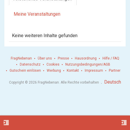
Meine Veranstaltungen
Keine weiteren Inhalte gefunden
FragNebenan
Über uns
Presse
Hausordnung
Hilfe / FAQ
Datenschutz
Cookies
Nutzungsbedingungen/AGB
Gutschein einlösen
Werbung
Kontakt
Impressum
Partner
.
Deutsch
Copyright © 2026 FragNebenan. Alle Rechte vorbehalten
format_indent_increase
format_indent_decrease