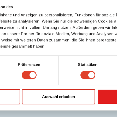
Cookies
nhalte und Anzeigen zu personalisieren, Funktionen für soziale
Website zu analysieren. Wenn Sie nur die notwendigen Cookies a
herweise nicht in vollem Umfang nutzen. Außerdem geben wir Inf
an unsere Partner für soziale Medien, Werbung und Analysen we
s
rweise mit weiteren Daten zusammen, die Sie ihnen bereitgestell
ienste gesammelt haben.
Keine weiteren Ergebnisse gefunden
Präferenzen
Statistiken
Auswahl erlauben