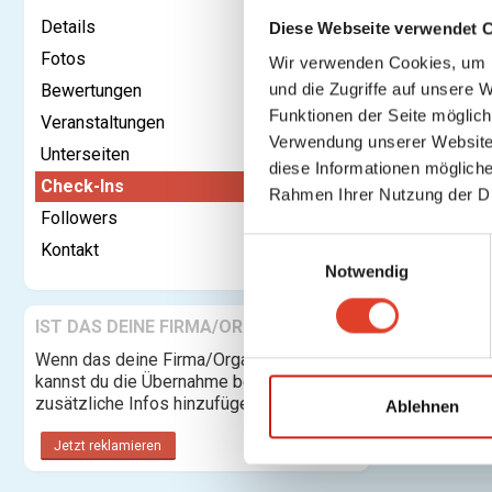
Details
Diese Webseite verwendet 
Fotos
Wir verwenden Cookies, um I
und die Zugriffe auf unsere 
Bewertungen
Kontaktieren
Funktionen der Seite möglic
Veranstaltungen
Verwendung unserer Website 
Unterseiten
Check-In
diese Informationen mögliche
Check-Ins
Rahmen Ihrer Nutzung der D
Followers
E
Kontakt
Notwendig
i
n
w
IST DAS DEINE FIRMA/ORGANISATION?
i
Wenn das deine Firma/Organisation ist,
l
kannst du die Übernahme beantragen und
zusätzliche Infos hinzufügen.
l
Ablehnen
i
Jetzt reklamieren
g
u