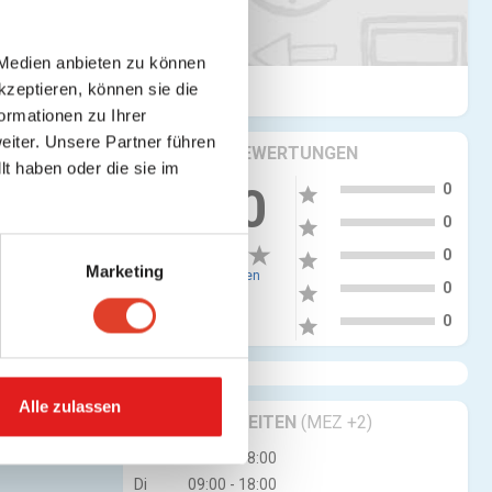
 Medien anbieten zu können
kzeptieren, können sie die
ormationen zu Ihrer
iter. Unsere Partner führen
KRITIKEN & BEWERTUNGEN
t haben oder die sie im
5
0.00
0
star
4
0
star
3
0
star
Marketing
0 Bewertungen
2
0
star
1
0
star
Alle zulassen
GESCHÄFTSZEITEN
(MEZ +2)
Mo
09:00 - 18:00
Di
09:00 - 18:00