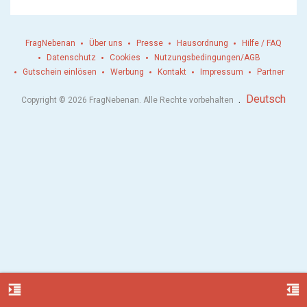
FragNebenan
Über uns
Presse
Hausordnung
Hilfe / FAQ
Datenschutz
Cookies
Nutzungsbedingungen/AGB
Gutschein einlösen
Werbung
Kontakt
Impressum
Partner
.
Deutsch
Copyright © 2026 FragNebenan. Alle Rechte vorbehalten
format_indent_increase
format_indent_decrease