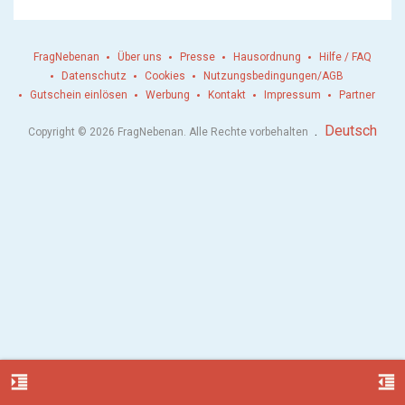
FragNebenan
Über uns
Presse
Hausordnung
Hilfe / FAQ
Datenschutz
Cookies
Nutzungsbedingungen/AGB
Gutschein einlösen
Werbung
Kontakt
Impressum
Partner
.
Deutsch
Copyright © 2026 FragNebenan. Alle Rechte vorbehalten
format_indent_increase
format_indent_decrease