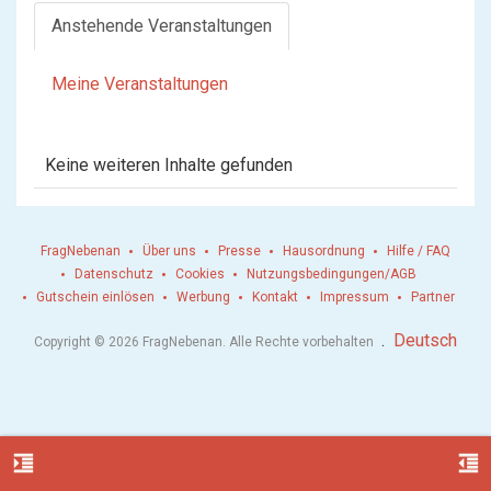
Anstehende Veranstaltungen
Meine Veranstaltungen
Keine weiteren Inhalte gefunden
FragNebenan
Über uns
Presse
Hausordnung
Hilfe / FAQ
Datenschutz
Cookies
Nutzungsbedingungen/AGB
Gutschein einlösen
Werbung
Kontakt
Impressum
Partner
.
Deutsch
Copyright © 2026 FragNebenan. Alle Rechte vorbehalten
format_indent_increase
format_indent_decrease