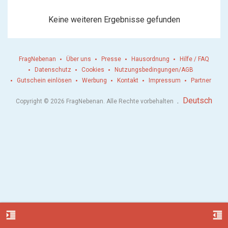
Keine weiteren Ergebnisse gefunden
FragNebenan
Über uns
Presse
Hausordnung
Hilfe / FAQ
Datenschutz
Cookies
Nutzungsbedingungen/AGB
Gutschein einlösen
Werbung
Kontakt
Impressum
Partner
.
Deutsch
Copyright © 2026 FragNebenan. Alle Rechte vorbehalten
format_indent_increase
format_indent_decrease