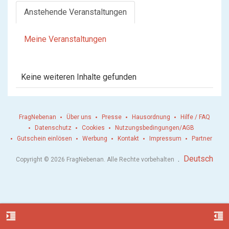
Anstehende Veranstaltungen
Meine Veranstaltungen
Keine weiteren Inhalte gefunden
FragNebenan
Über uns
Presse
Hausordnung
Hilfe / FAQ
Datenschutz
Cookies
Nutzungsbedingungen/AGB
Gutschein einlösen
Werbung
Kontakt
Impressum
Partner
.
Deutsch
Copyright © 2026 FragNebenan. Alle Rechte vorbehalten
format_indent_increase
format_indent_decrease