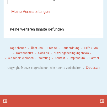
Meine Veranstaltungen
Keine weiteren Inhalte gefunden
FragNebenan
Über uns
Presse
Hausordnung
Hilfe / FAQ
Datenschutz
Cookies
Nutzungsbedingungen/AGB
Gutschein einlösen
Werbung
Kontakt
Impressum
Partner
.
Deutsch
Copyright © 2026 FragNebenan. Alle Rechte vorbehalten
format_indent_increase
format_indent_decrease