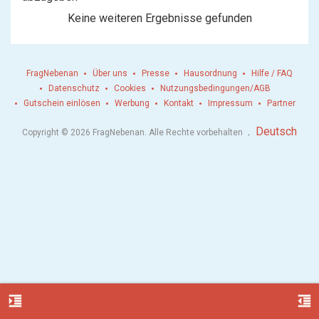
Keine weiteren Ergebnisse gefunden
FragNebenan
Über uns
Presse
Hausordnung
Hilfe / FAQ
Datenschutz
Cookies
Nutzungsbedingungen/AGB
Gutschein einlösen
Werbung
Kontakt
Impressum
Partner
.
Deutsch
Copyright © 2026 FragNebenan. Alle Rechte vorbehalten
format_indent_increase
format_indent_decrease