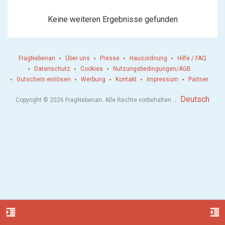
Keine weiteren Ergebnisse gefunden
FragNebenan
Über uns
Presse
Hausordnung
Hilfe / FAQ
Datenschutz
Cookies
Nutzungsbedingungen/AGB
Gutschein einlösen
Werbung
Kontakt
Impressum
Partner
.
Deutsch
Copyright © 2026 FragNebenan. Alle Rechte vorbehalten
format_indent_increase
format_indent_decrease