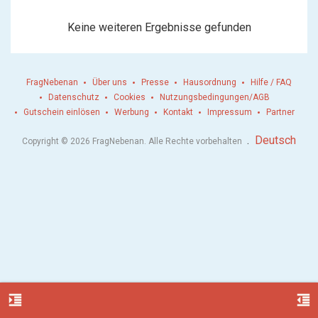
Keine weiteren Ergebnisse gefunden
FragNebenan
Über uns
Presse
Hausordnung
Hilfe / FAQ
Datenschutz
Cookies
Nutzungsbedingungen/AGB
Gutschein einlösen
Werbung
Kontakt
Impressum
Partner
.
Deutsch
Copyright © 2026 FragNebenan. Alle Rechte vorbehalten
format_indent_increase
format_indent_decrease