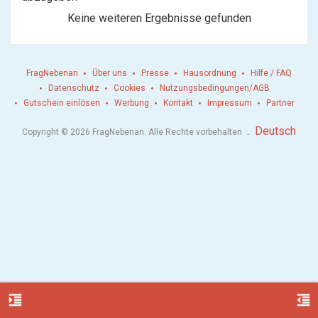
Keine weiteren Ergebnisse gefunden
FragNebenan
Über uns
Presse
Hausordnung
Hilfe / FAQ
Datenschutz
Cookies
Nutzungsbedingungen/AGB
Gutschein einlösen
Werbung
Kontakt
Impressum
Partner
.
Deutsch
Copyright © 2026 FragNebenan. Alle Rechte vorbehalten
format_indent_increase
format_indent_decrease