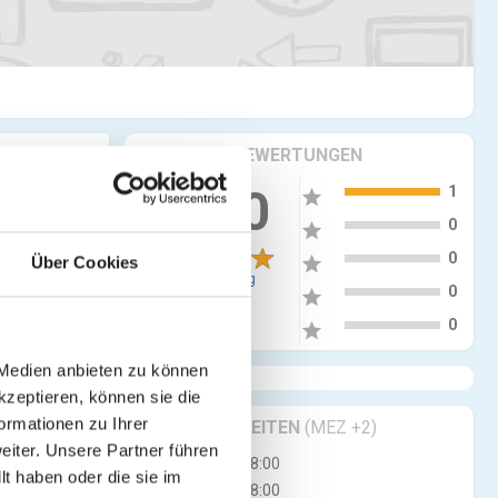
KRITIKEN & BEWERTUNGEN
5
5.00
1
star
4
0
star
3
0
star
Über Cookies
1 Bewertung
2
0
star
1
0
star
 Medien anbieten zu können
kzeptieren, können sie die
ormationen zu Ihrer
GESCHÄFTSZEITEN
(MEZ +2)
iter. Unsere Partner führen
Mo
08:00 - 18:00
t haben oder die sie im
Di
08:00 - 18:00