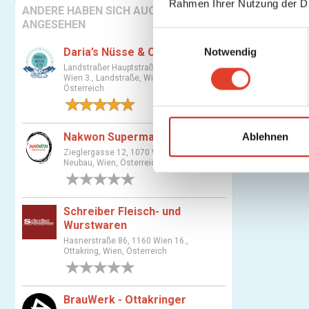
Rahmen Ihrer Nutzung der D
ANDERE HABEN SICH AUCH
ANGESEHEN
E
Daria’s Nüsse & Co
Notwendig
i
Landstraßer Hauptstraße 81, 1030
n
Wien 3., Landstraße, Wien,
w
Österreich
i
1 Bewertung
l
l
Nakwon Supermarkt
Ablehnen
i
Zieglergasse 12, 1070 Wien 7.,
Neubau, Wien, Österreich
g
0 Bewertungen
u
n
Schreiber Fleisch- und
g
Wurstwaren
s
Hasnerstraße 86, 1160 Wien 16.,
a
Ottakring, Wien, Österreich
u
0 Bewertungen
s
BrauWerk - Ottakringer
w