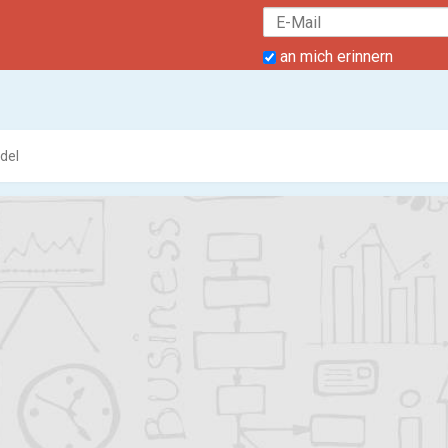
an mich erinnern
del