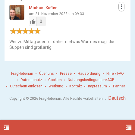
more_vert
Michael Kofler
am 21. November 2023 um 09:33
thumb_up
0
Wer zu Mittag oder für daheim etwas Warmes mag, die
Suppen sind großartig
FragNebenan
Über uns
Presse
Hausordnung
Hilfe / FAQ
Datenschutz
Cookies
Nutzungsbedingungen/AGB
Gutschein einlösen
Werbung
Kontakt
Impressum
Partner
.
Deutsch
Copyright © 2026 FragNebenan. Alle Rechte vorbehalten
format_indent_increase
format_indent_decrease