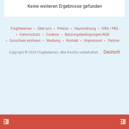
Keine weiteren Ergebnisse gefunden
FragNebenan
Über uns
Presse
Hausordnung
Hilfe / FAQ
Datenschutz
Cookies
Nutzungsbedingungen/AGB
Gutschein einlösen
Werbung
Kontakt
Impressum
Partner
.
Deutsch
Copyright © 2026 FragNebenan. Alle Rechte vorbehalten
format_indent_increase
format_indent_decrease