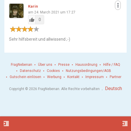
more_vert
Karin
am 24. March 2021 um 17:27
thumb_up
0
Sehr hilfsbereit und allwissend ;-)
FragNebenan
Über uns
Presse
Hausordnung
Hilfe / FAQ
Datenschutz
Cookies
Nutzungsbedingungen/AGB
Gutschein einlösen
Werbung
Kontakt
Impressum
Partner
.
Deutsch
Copyright © 2026 FragNebenan. Alle Rechte vorbehalten
format_indent_increase
format_indent_decrease