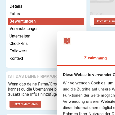
Details
Fotos
Bewertungen
Kontaktieren
Veranstaltungen
Unterseiten
Bewertu
Check-Ins
Anmelden o
Followers
Zustimmung
Kontakt
Diese Webseite verwendet 
IST DAS DEINE FIRMA/ORGANISATION?
Wir verwenden Cookies, um I
Wenn das deine Firma/Organisation ist,
kannst du die Übernahme beantragen und
und die Zugriffe auf unsere 
zusätzliche Infos hinzufügen.
Funktionen der Seite möglic
Verwendung unserer Website 
Jetzt reklamieren
diese Informationen mögliche
Rahmen Ihrer Nutzung der D