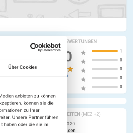
KRITIKEN & BEWERTUNGEN
5
5.00
1
star
4
0
star
more_vert
Über Cookies
3
0
star
1 Bewertung
2
0
star
1
0
star
 Medien anbieten zu können
tig wohl
kzeptieren, können sie die
ormationen zu Ihrer
GESCHÄFTSZEITEN
(MEZ +2)
iter. Unsere Partner führen
Mo
00:00 - 00:30
t haben oder die sie im
Jetzt geschlossen