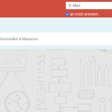
an mich erinnern
, Kosmetiker & Masseure