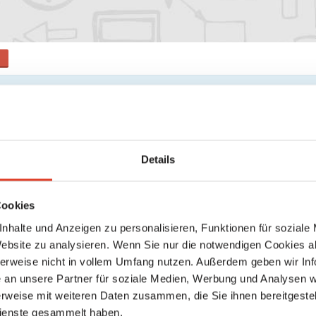
ngen
der registrieren, um deine Bewertung abzugeben
Herbert Lotz
Details
am 05. July 2026 um 08:24
thumb_up
0
Cookies
nhalte und Anzeigen zu personalisieren, Funktionen für soziale
Sehr empfehlenswert! Habe mich nach der Behandlung nachhal
Website zu analysieren. Wenn Sie nur die notwendigen Cookies a
gefühlt.
herweise nicht in vollem Umfang nutzen. Außerdem geben wir Inf
an unsere Partner für soziale Medien, Werbung und Analysen we
rweise mit weiteren Daten zusammen, die Sie ihnen bereitgestell
ienste gesammelt haben.