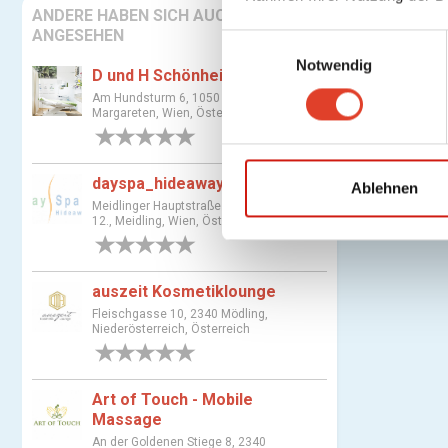
ANDERE HABEN SICH AUCH
ANGESEHEN
E
Notwendig
i
D und H Schönheit
n
Am Hundsturm 6, 1050 Wien 5.,
w
Margareten, Wien, Österreich
i
0 Bewertungen
l
dayspa_hideaway.at
l
Ablehnen
Meidlinger Hauptstraße 8, 1120 Wien
i
12., Meidling, Wien, Österreich
g
0 Bewertungen
u
n
auszeit Kosmetiklounge
g
Fleischgasse 10, 2340 Mödling,
s
Niederösterreich, Österreich
a
0 Bewertungen
u
Art of Touch - Mobile
s
Massage
w
An der Goldenen Stiege 8, 2340