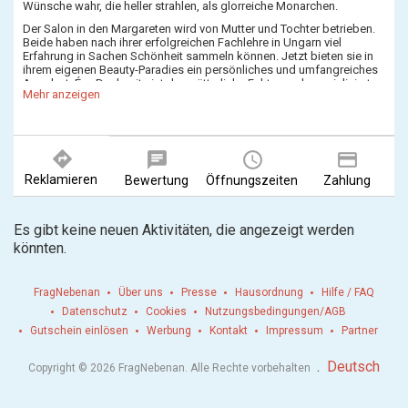
Wünsche wahr, die heller strahlen, als glorreiche Monarchen.
Der Salon in den Margareten wird von Mutter und Tochter betrieben.
Beide haben nach ihrer erfolgreichen Fachlehre in Ungarn viel
Erfahrung in Sachen Schönheit sammeln können. Jetzt bieten sie in
ihrem eigenen Beauty-Paradies ein persönliches und umfangreiches
Angebot. Éva Dankovits ist der mütterliche Faktor und spezialisiert
Mehr anzeigen
auf Hand- und Fußpflege. Hauptsächlich ist sie für tolle, gepflegte
Nägel und entspannende Fuß-Bäder zuständig und leistet dabei
herausragende Arbeit. Ihre Tochter, Kornelia Horváthné Egyed, ist die
Kosmetikerin von beiden. Sie kann mit Können, moderner Technik
und ausgezeichneten Produkten, wie von der Firma "GIGI",
directions
chat
query_builder
payment
einzigartige Resultate erzielen. Mit einer Diamant-Microdermabrasion
wird das Hautbild verfeinert und zum Strahlen gebracht - und das bei
Reklamieren
Bewertung
Öffnungszeiten
Zahlung
jedem Hauttyp. Eine Mesotherapie-Behandlung hingegen verjüngt die
Haut effektiv durch das Einschleusen von aktiven Wirkstoffen und
Vitaminen.
Es gibt keine neuen Aktivitäten, die angezeigt werden
könnten.
Zusätzlich zu ihren Spezial-Gebieten aber wird bei Mutter und
Tochter auch auf das gesamte Wohlgefühl geachtet. Mit Waxing
oder Sugaring für eine seidig glatte Haut am ganz Körper und dank
FragNebenan
Über uns
Presse
Hausordnung
Hilfe / FAQ
hochwertiger Massagen wird ein abgerundetes Erlebnis garantiert,
das Dir neue Energie für die Herausforderungen des Tages liefert.
Datenschutz
Cookies
Nutzungsbedingungen/AGB
Gutschein einlösen
Werbung
Kontakt
Impressum
Partner
.
Deutsch
Copyright © 2026 FragNebenan. Alle Rechte vorbehalten