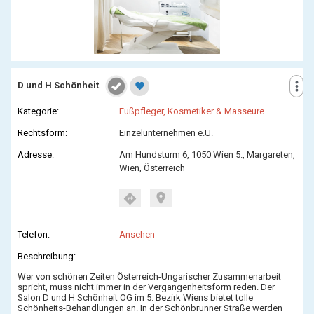
more_vert
D und H Schönheit
favorite
Kategorie:
Fußpfleger, Kosmetiker & Masseure
Rechtsform:
Einzelunternehmen e.U.
Adresse:
Am Hundsturm 6, 1050 Wien 5., Margareten,
Wien, Österreich
location_on
directions
Telefon:
Ansehen
Beschreibung:
Wer von schönen Zeiten Österreich-Ungarischer Zusammenarbeit
spricht, muss nicht immer in der Vergangenheitsform reden. Der
Salon D und H Schönheit OG im 5. Bezirk Wiens bietet tolle
Schönheits-Behandlungen an. In der Schönbrunner Straße werden