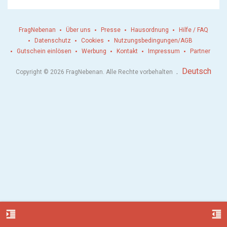
FragNebenan
Über uns
Presse
Hausordnung
Hilfe / FAQ
Datenschutz
Cookies
Nutzungsbedingungen/AGB
Gutschein einlösen
Werbung
Kontakt
Impressum
Partner
.
Deutsch
Copyright © 2026 FragNebenan. Alle Rechte vorbehalten
format_indent_increase
format_indent_decrease