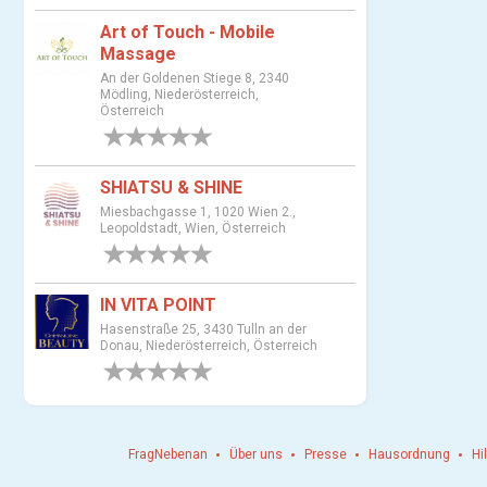
u
Art of Touch - Mobile
s
Massage
w
An der Goldenen Stiege 8, 2340
Mödling, Niederösterreich,
a
Österreich
h
0 Bewertungen
l
SHIATSU & SHINE
Miesbachgasse 1, 1020 Wien 2.,
Leopoldstadt, Wien, Österreich
0 Bewertungen
IN VITA POINT
Hasenstraße 25, 3430 Tulln an der
Donau, Niederösterreich, Österreich
0 Bewertungen
FragNebenan
Über uns
Presse
Hausordnung
Hi