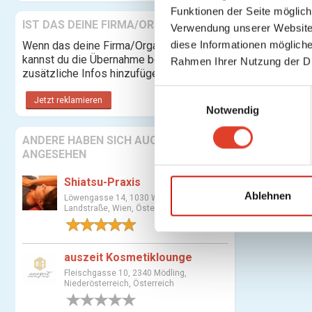
Funktionen der Seite möglic
IST DAS DEINE FIRMA/ORGANISATION?
Verwendung unserer Website 
diese Informationen mögliche
Wenn das deine Firma/Organisation ist,
kannst du die Übernahme beantragen und
Rahmen Ihrer Nutzung der D
zusätzliche Infos hinzufügen.
E
Jetzt reklamieren
Notwendig
i
n
ANDERE HABEN SICH AUCH
w
ANGESEHEN
i
l
Shiatsu-Praxis
l
Ablehnen
Löwengasse 14, 1030 Wien 3.,
Landstraße, Wien, Österreich
i
1 Bewertung
g
u
auszeit Kosmetiklounge
n
Fleischgasse 10, 2340 Mödling,
g
Niederösterreich, Österreich
s
0 Bewertungen
a