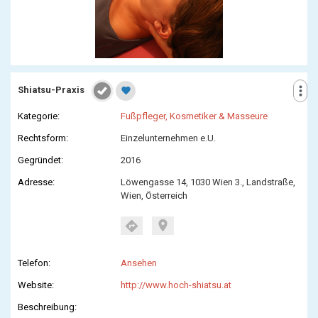
more_vert
Shiatsu-Praxis
favorite
Kategorie:
Fußpfleger, Kosmetiker & Masseure
Rechtsform:
Einzelunternehmen e.U.
Gegründet:
2016
Adresse:
Löwengasse 14, 1030 Wien 3., Landstraße,
Wien, Österreich
location_on
directions
Telefon:
Ansehen
Website:
http://www.hoch-shiatsu.at
Beschreibung: