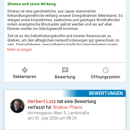
Shiatsu und seine Wirkung:
Shiatsu ist eine ganzheitliche, aus Japan stammende
Behandlungsmethode entlang unserer Energiebahnen (Meridiane). Es
steigert unser körperliches, seelisches und geistiges Wohlbefinden
indem energetische Blockaden gelöst werden und wir auf allen
Ebenen wieder ins Gleichgewicht kommen.
Ziel ist es die Selbstheilungskräfte und inneren Ressourcen zu
stärken, um den alltäglichen Herausforderungen gut gewachsen zu
sein. Festgefahrene, gesundheitsschädliche Gewohnheiten sowie
Denk- und Verhaltensmuster können losgelassen werden. Es
Mehr anzeigen
entsteht ein positives Körperbewusstsein und ein Vertrauen in die
eigenen Stärken und Fähigkeiten.
Shiatsu hat einen positiven Einfluss auf das Nervensystem, das
directions
chat
query_builder
Immunsystem, die Atmung und den Muskeltonus. Die
Leistungsfähigkeit wird verbessert und man wird stressresistenter.
Reklamieren
Bewertung
Öffnungszeiten
Kontakt:
Melden Sie sich telefonisch unter:
+43 676 42 12 815
oder per Mail:
hoch.monika@gmx.at
um einen Termin für mehr Wohlbefinden und
BEWERTUNGEN
Lebensenergie zu vereinbaren.
Herbert Lotz
hat eine Bewertung
verfasst für
Shiatsu-Praxis
Hörnesgasse, Wien 3., Landstraße
am 05. July 2026 um 08:24