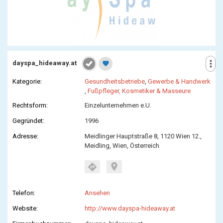
more_vert
dayspa_hideaway.at
favorite
Kategorie:
Gesundheitsbetriebe
,
Gewerbe & Handwerk
,
Fußpfleger, Kosmetiker & Masseure
Rechtsform:
Einzelunternehmen e.U.
Gegründet:
1996
Adresse:
Meidlinger Hauptstraße 8, 1120 Wien 12.,
Meidling, Wien, Österreich
location_on
directions
Telefon:
Ansehen
Website:
http://www.dayspa-hideaway.at