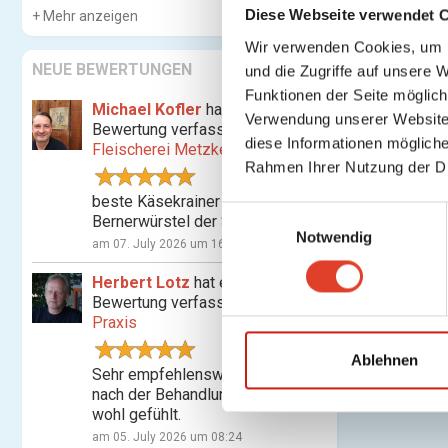
Diese Webseite verwendet 
Mehr anzeigen
Wir verwenden Cookies, um I
NEUE BEWERTUNGEN
und die Zugriffe auf unsere 
Funktionen der Seite möglic
Michael Kofler
hat eine
Verwendung unserer Website 
Bewertung verfasst für
diese Informationen mögliche
Fleischerei Metzker
Rahmen Ihrer Nutzung der D
beste Käsekrainer und
E
Bernerwürstel der Stadt
Notwendig
i
am 07. July 2026 um 16:07
n
Herbert Lotz
hat eine
w
Bewertung verfasst für
Shiatsu-
i
Praxis
l
l
Ablehnen
Sehr empfehlenswert! Habe mich
i
nach der Behandlung nachhaltig
g
wohl gefühlt.
u
am 05. July 2026 um 08:24