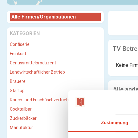
Alle Firmen/Organisationen
KATEGORIEN
Confiserie
TV-Betre
Feinkost
Genussmittelproduzent
Keine Fir
Landwirtschaftlicher Betrieb
Brauerei
Alle and
Startup
Rauch- und Frischfischvertriebs-GmbH
Cocktailbar
Zuckerbäcker
Zustimmung
Manufaktur