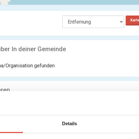
Kart
iber In deiner Gemeinde
ma/Organisation gefunden
eren
W24
TV-Betreiber
Renngasse 5, 1010 Wien 1., Innere Stadt, Wien, Österreich
5588.16 km entfernt
Details
0 Bewertungen