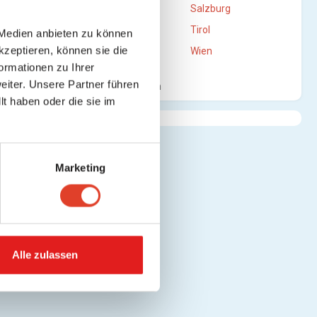
Oberösterreich
Salzburg
Steiermark
Tirol
 Medien anbieten zu können
kzeptieren, können sie die
Vorarlberg
Wien
ormationen zu Ihrer
iter. Unsere Partner führen
Mehr anzeigen
t haben oder die sie im
Marketing
Alle zulassen