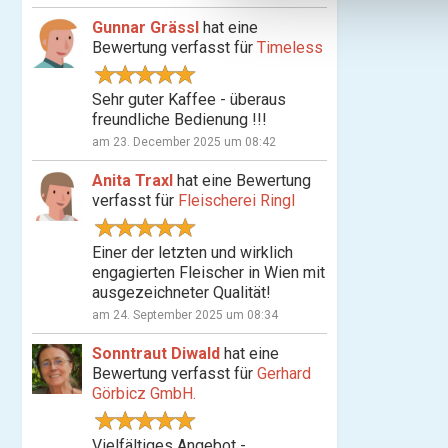
n
Gunnar Grässl
hat eine
g
Bewertung verfasst für
Timeless
s
a
Sehr guter Kaffee - überaus
u
freundliche Bedienung !!!
s
am 23. December 2025 um 08:42
w
a
Anita Traxl
hat eine Bewertung
h
verfasst für
Fleischerei Ringl
l
Einer der letzten und wirklich
engagierten Fleischer in Wien mit
ausgezeichneter Qualität!
am 24. September 2025 um 08:34
Sonntraut Diwald
hat eine
Bewertung verfasst für
Gerhard
Görbicz GmbH.
Vielfältiges Angebot -