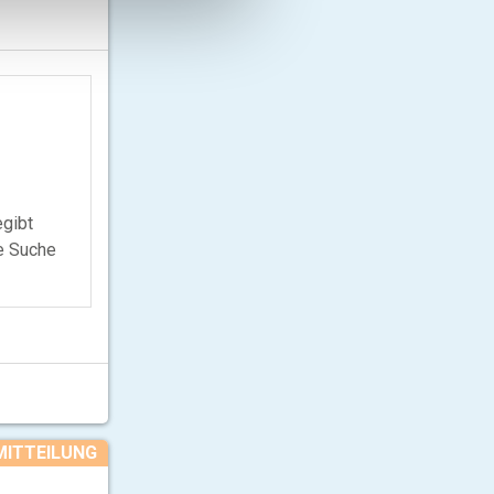
egibt
ie Suche
MITTEILUNG