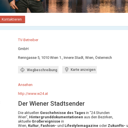
Kontaktieren
TV-Betreiber
GmbH
Renngasse 5, 1010 Wien 1., Innere Stadt, Wien, Österreich
location_on
directions
Karte anzeigen
Wegbeschreibung
Ansehen
http://www.w24.at
Der Wiener Stadtsender
:
Die aktuellen
Geschehnisse des Tages
in "24 Stunden
Wien",
Hintergrunddokumentationen
aus den Bezirken,
aktuelle
Großereignisse
in
Wien,
Kultur
,
Fashion-
und
Lifestylemagazine
oder
Zukunfts-