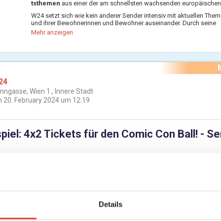
tsthemen
aus einer der am schnellsten wachsenden europäischen
W24 setzt sich wie kein anderer Sender intensiv mit aktuellen Them
und ihrer Bewohnerinnen und Bewohner auseinander. Durch seine
Nachrichtenkompetenz, seine „Live & vor Ort“-Präsenz und seine ak
Mehr anzeigen
Formate bietet das Wiener Stadtfernsehen Information, Service un
für alle Wienerinnen und Wiener.
Wir sind DER Wiener Stadtsender.
Wir erzählen die großen und kleinen Geschichten.
Wir zeigen Wien.
24
Wir bringen Persönliches persönlich. Einfach und klar.
Wir entdecken Wien für unsere ZuseherInnen.
nngasse, Wien 1., Innere Stadt
Wir schauen hin. Wir hören zu. Wir nehmen uns Zeit.
 20. February 2024 um 12:19
Wir arbeiten mit lokalen PartnerInnen und Unternehmen zusammen.
Wir haben G´spür für Wien. So nah kommt keiner.
Damit sind wir dabei, mit uns bist Du dabei.
W24. Ich bin dabei.
iel: 4x2 Tickets für den Comic Con Ball! - Se
Comic Con Ball findet am 2. März im Stage3 in Landstraße statt
 Tickets in der dabei! App!
Details