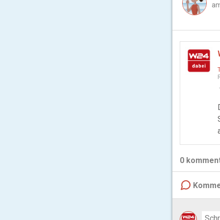
am
0
komment
Komme