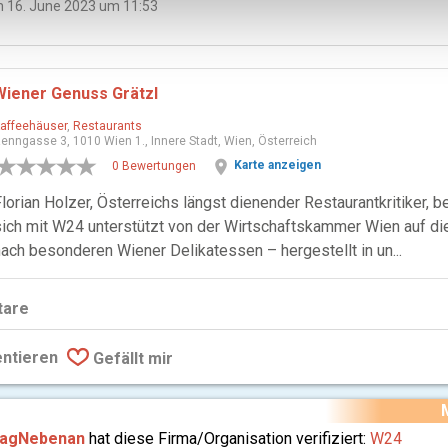
 16. June 2023 um 11:53
Wiener Genuss Grätzl
affeehäuser
,
Restaurants
enngasse 3, 1010 Wien 1., Innere Stadt, Wien, Österreich
location_on
Karte anzeigen
0 Bewertungen
Florian Holzer, Österreichs längst dienender Restaurantkritiker, b
sich mit W24 unterstützt von der Wirtschaftskammer Wien auf d
nach besonderen Wiener Delikatessen – hergestellt in un...
are
ntieren
Gefällt mir
ragNebenan
hat diese Firma/Organisation verifiziert:
W24