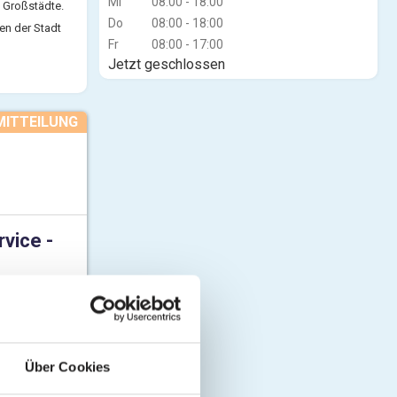
Mi
08:00 - 18:00
 Großstädte.
Do
08:00 - 18:00
en der Stadt
Fr
08:00 - 17:00
tuellen TV-
Jetzt geschlossen
d Unterhaltung
MITTEILUNG
rvice -
! W24
Über Cookies