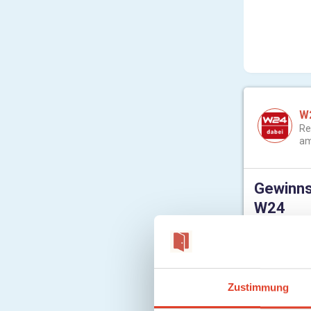
W
Re
am
Gewinnsp
W24
Der Vienna 
verlost 4x2
Zustimmung