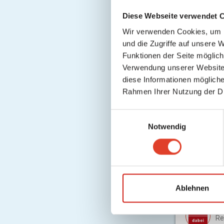
Diese Webseite verwendet 
Wir verwenden Cookies, um I
und die Zugriffe auf unsere 
Funktionen der Seite möglic
Verwendung unserer Website 
diese Informationen mögliche
Rahmen Ihrer Nutzung der D
E
Notwendig
i
n
0
komment
w
i
Komme
l
l
Ablehnen
i
W
g
Re
u