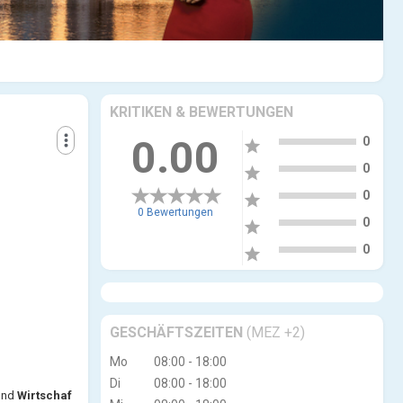
KRITIKEN & BEWERTUNGEN
5
more_vert
0.00
0
star
4
0
star
3
0
star
0 Bewertungen
2
0
star
1
0
star
GESCHÄFTSZEITEN
(MEZ +2)
Mo
08:00 - 18:00
Di
08:00 - 18:00
und
Wirtschaf