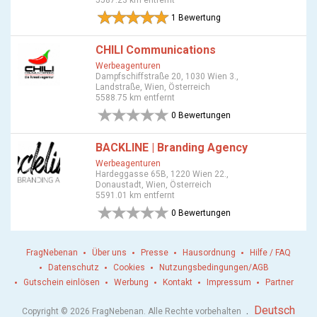
5587.23 km entfernt
1 Bewertung
CHILI Communications
Werbeagenturen
Dampfschiffstraße 20, 1030 Wien 3.,
Landstraße, Wien, Österreich
5588.75 km entfernt
0 Bewertungen
BACKLINE | Branding Agency
Werbeagenturen
Hardeggasse 65B, 1220 Wien 22.,
Donaustadt, Wien, Österreich
5591.01 km entfernt
0 Bewertungen
FragNebenan
Über uns
Presse
Hausordnung
Hilfe / FAQ
Datenschutz
Cookies
Nutzungsbedingungen/AGB
Gutschein einlösen
Werbung
Kontakt
Impressum
Partner
.
Deutsch
Copyright © 2026 FragNebenan. Alle Rechte vorbehalten