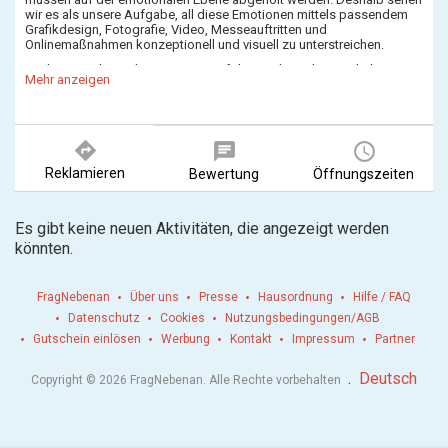
wir es als unsere Aufgabe, all diese Emotionen mittels passendem
Grafikdesign, Fotografie, Video, Messeauftritten und
Onlinemaßnahmen konzeptionell und visuell zu unterstreichen.
Wir bringen die wichtigen Dinge auf den Punkt und entwickeln ein
Mehr anzeigen
Gesamtkonzept, das funktional ist, überzeugt und optisch anspricht.
Die ganzheitliche Betrachtung deiner Brand ist daher der wesentliche
Aspekt unserer Arbeit.
Wir machen Emotionen sichtbar!
directions
chat
query_builder
Reklamieren
Bewertung
Öffnungszeiten
Es gibt keine neuen Aktivitäten, die angezeigt werden
könnten.
FragNebenan
Über uns
Presse
Hausordnung
Hilfe / FAQ
Datenschutz
Cookies
Nutzungsbedingungen/AGB
Gutschein einlösen
Werbung
Kontakt
Impressum
Partner
.
Deutsch
Copyright © 2026 FragNebenan. Alle Rechte vorbehalten