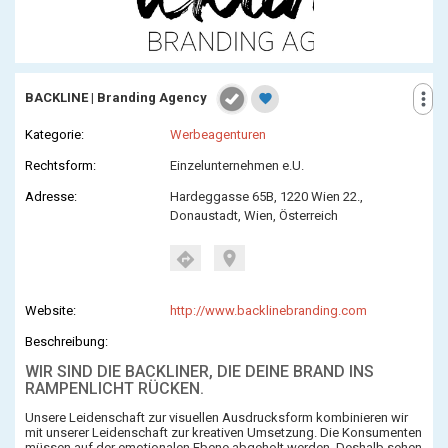
more_vert
BACKLINE | Branding Agency
favorite
Kategorie:
Werbeagenturen
Rechtsform:
Einzelunternehmen e.U.
Adresse:
Hardeggasse 65B, 1220 Wien 22.,
Donaustadt, Wien, Österreich
location_on
directions
Website:
http://www.backlinebranding.com
Beschreibung:
WIR SIND DIE BACKLINER, DIE
DEINE BRAND
INS
RAMPENLICHT RÜCKEN.
Unsere Leidenschaft zur visuellen Ausdrucksform kombinieren wir
mit unserer Leidenschaft zur kreativen Umsetzung. Die Konsumenten
müssen auf der emotionalen Ebene abgeholt werden. Deshalb sehen