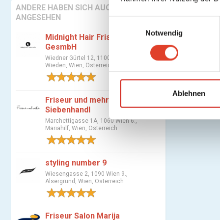
ANDERE HABEN SICH AUCH
ANGESEHEN
E
Notwendig
i
Midnight Hair Friseursalon
n
GesmbH
w
Wiedner Gürtel 12, 1100 Wien 4.,
Wieden, Wien, Österreich
i
1 Bewertung
l
l
Ablehnen
Friseur und mehr Martha
i
Siebenhandl
g
Marchettigasse 1A, 1060 Wien 6.,
u
Mariahilf, Wien, Österreich
n
1 Bewertung
g
styling number 9
s
Wiesengasse 2, 1090 Wien 9.,
a
Alsergrund, Wien, Österreich
u
1 Bewertung
s
w
Friseur Salon Marija