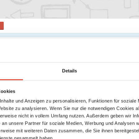
Friseure
Einzelunternehmen e.U.
Otto-Bauer-Gasse 22, 1060 Wien 6., Mariahilf, Wien, Österreich
Details
location_on
directions
Karte anzeigen
Wegbeschreibung
Cookies
nhalte und Anzeigen zu personalisieren, Funktionen für soziale
 neuen Aktivitäten, die angezeigt werden könnten.
Website zu analysieren. Wenn Sie nur die notwendigen Cookies a
herweise nicht in vollem Umfang nutzen. Außerdem geben wir Inf
an unsere Partner für soziale Medien, Werbung und Analysen we
rweise mit weiteren Daten zusammen, die Sie ihnen bereitgestell
ienste gesammelt haben.