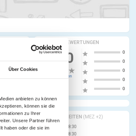
KRITIKEN & BEWERTUNGEN
5
more_vert
0.00
0
star
4
0
star
Über Cookies
3
0
star
0 Bewertungen
2
0
star
1
0
star
 Medien anbieten zu können
kzeptieren, können sie die
ormationen zu Ihrer
GESCHÄFTSZEITEN
(MEZ +2)
iter. Unsere Partner führen
Mo
08:00 - 18:30
t haben oder die sie im
Di
08:00 - 18:30