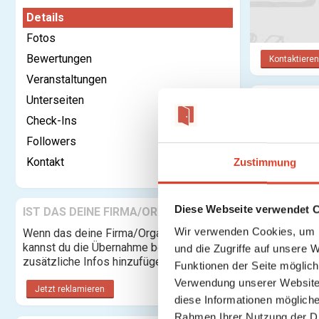
Details
Fotos
Bewertungen
Kontaktieren
Veranstaltungen
Unterseiten
Kategorie:
Check-Ins
Rechtsform:
Followers
Adresse:
Kontakt
Zustimmung
Diese Webseite verwendet 
IST DAS DEINE FIRMA/ORGANISATION?
Wir verwenden Cookies, um I
Wenn das deine Firma/Organisation ist,
Es gibt keine
kannst du die Übernahme beantragen und
und die Zugriffe auf unsere 
zusätzliche Infos hinzufügen.
Funktionen der Seite möglic
Verwendung unserer Website 
Jetzt reklamieren
diese Informationen mögliche
Rahmen Ihrer Nutzung der D