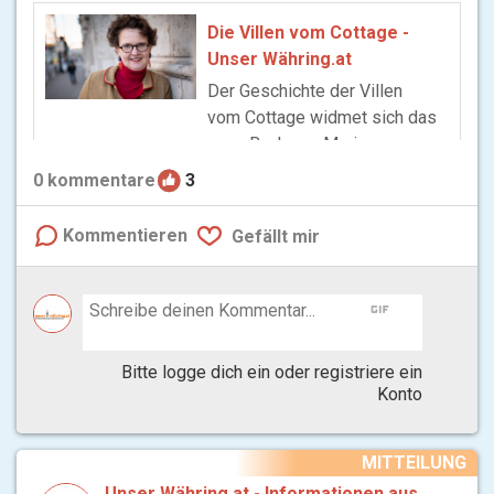
Die Villen vom Cottage -
Unser Währing.at
Der Geschichte der Villen
vom Cottage widmet sich das
neue Buch von Marie-
Therese Arnbom. Die
0
kommentare
3
früheren Bewohner prägen
Wien bis heute.
Kommentieren
Gefällt mir
gif
Bitte logge dich ein oder registriere ein
Konto
MITTEILUNG
Unser Währing.at - Informationen aus