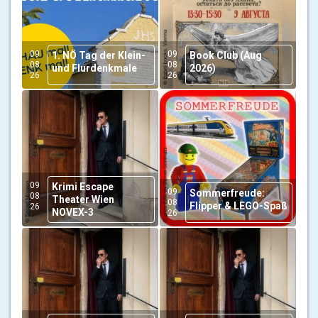
09
09
1. NÖ Tag der Klein-
Book Club (Aug
08
08
und Flurdenkmale
2026)
26
26
09
Krimi Escape
09
Sommerfreude:
08
Theater Wien
08
Flipper & LEGO-Spaß
26
NOVEX-3
26