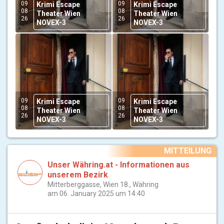
09
09
Krimi Escape
Krimi Escape
08
08
Theater Wien
Theater Wien
26
26
NOVEX-3
NOVEX-3
09
09
Krimi Escape
Krimi Escape
08
08
Theater Wien
Theater Wien
26
26
NOVEX-3
NOVEX-3
MITTEILUNG
Unser Währing.at - Informationen aus
unserem Bezirk
Mitterberggasse, Wien 18., Währing
am 06. January 2025 um 14:40