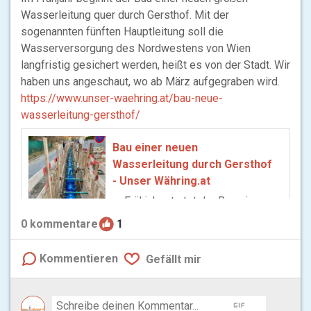
Wasserleitung quer durch Gersthof. Mit der
sogenannten fünften Hauptleitung soll die
Wasserversorgung des Nordwestens von Wien
langfristig gesichert werden, heißt es von der Stadt. Wir
haben uns angeschaut, wo ab März aufgegraben wird.
https://www.unser-waehring.at/bau-neue-
wasserleitung-gersthof/
Bau einer neuen
Wasserleitung durch Gersthof
- Unser Währing.at
m Frühjahr startet der Bau einer
neuen großen Wasserleitung
0
kommentare
1
quer durch Gersthof um die
Wasserversorgung des
Kommentieren
Gefällt mir
Nordwestens von Wien zu
sichern.
gif