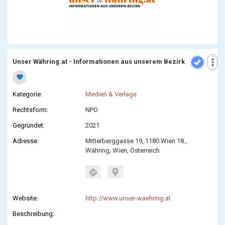
more_vert
Unser Währing.at - Informationen aus unserem Bezirk
favorite
Kategorie:
Medien & Verlage
Rechtsform:
NPO
Gegründet:
2021
Adresse:
Mitterberggasse 19, 1180 Wien 18.,
Währing, Wien, Österreich
location_on
directions
Website:
http://www.unser-waehring.at
Beschreibung: