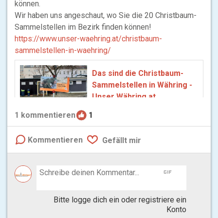
können.
Wir haben uns angeschaut, wo Sie die 20 Christbaum-
Sammelstellen im Bezirk finden können!
https://www.unser-waehring.at/christbaum-
sammelstellen-in-waehring/
Das sind die Christbaum-
Sammelstellen in Währing -
Unser Währing.at
An 20 Orten in Währing Bezirk
1
kommentieren
1
hat die MA48 eigene
Christbaum-Sammelstellen
Kommentieren
Gefällt mir
eingerichtet. Hier können die
Bäume sicher entsorgt
werden.
gif
Bitte logge dich ein oder registriere ein
Konto