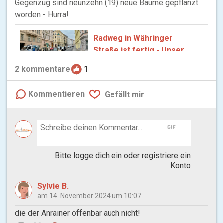
Gegenzug sind neunzehn (19) neue Bäume gepflanzt
worden - Hurra!
Radweg in Währinger
Straße ist fertig - Unser
Währing.at
2
kommentare
1
Am 13. November ist der
Radweg durch die äußere
Kommentieren
Gefällt mir
Währinger Straße eröffnet
worden, auch die
Radverbindung von
gif
Pötzleinsdorf bis zum Gürtel.
Bitte logge dich ein oder registriere ein
Konto
Sylvie B.
am 14. November 2024 um 10:07
die der Anrainer offenbar auch nicht!