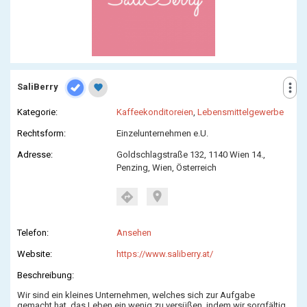
more_vert
SaliBerry
favorite
Kategorie:
Kaffeekonditoreien
,
Lebensmittelgewerbe
Rechtsform:
Einzelunternehmen e.U.
Adresse:
Goldschlagstraße 132, 1140 Wien 14.,
Penzing, Wien, Österreich
location_on
directions
Telefon:
Ansehen
Website:
https://www.saliberry.at/
Beschreibung:
Wir sind ein kleines Unternehmen, welches sich zur Aufgabe
gemacht hat, das Leben ein wenig zu versüßen, indem wir sorgfältig