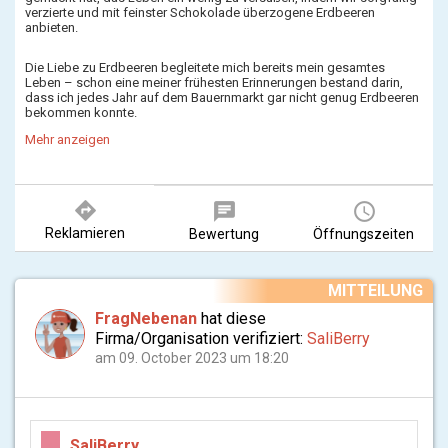
verzierte und mit feinster Schokolade überzogene Erdbeeren
anbieten.
Die Liebe zu Erdbeeren begleitete mich bereits mein gesamtes
Leben – schon eine meiner frühesten Erinnerungen bestand darin,
dass ich jedes Jahr auf dem Bauernmarkt gar nicht genug Erdbeeren
bekommen konnte.
Sanela Mianji - Gründerin und Inhaberin aus Leidenschaft.
Mehr anzeigen
Die eine oder andere Naschkatze wird sich auch schon mal gefragt
haben, wofür der Begriff SaliBerry eigentlich steht. Es wurden zwei
Dinge zu einer köstlichen Sünde vereint - das Knackige der
Schokolade kombiniert mit der Leichtigkeit der Erdbeere.
directions
chat
query_builder
Um meine Leidenschaft für Erdbeeren mit anderen zu teilen,
Reklamieren
Bewertung
Öffnungszeiten
entschloss ich mich, selbst ein Unternehmen zu gründen, damit alle
Menschen den Genuss von frischen, handgemachten Schoko-
Erdbeeren erleben können. Mit diesem Ziel sind wir täglich dazu
bestrebt, neue Kreationen zu entdecken, andere Kombinationen
MITTEILUNG
auszuprobieren und noch schmackhaftere Erdbeeren zu gestalten.
FragNebenan
hat diese
Firma/Organisation verifiziert:
SaliBerry
am 09. October 2023 um 18:20
SaliBerry