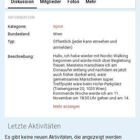
Diskussion
Mitglieder
Fotos
Mehr
INFORMATION
Kategorie:
Sport
Bundesland:
Wien
Typ:
Öffentlich (jeder kann einsehen und
anmelden)
Hallo, ich habe wieder mit Nordic Walking
Beschreibung:
begonnen und würde mich über Begleitung
freuen. Meistens marschiere ich am
Donauufer entlang und nachdem es jetzt
auch früher dunkel wird, wäre
gemeinsames Marschieren super.
Treffpunkt wäre beim Hofer-Parkplatz
(Traisengasse 20, 1020 Wien).
Kommende Woche werde ich am 11.
November um 18:30 Uhr gehen und am 14.
November um 17:30 Uhr.
Mehr anzeigen
Freu mich, wenn jemand mitkommen mag.
Liebe Grüße
Rita
Letzte Aktivitäten
Es gibt keine neuen Aktivitäten, die angezeigt werden