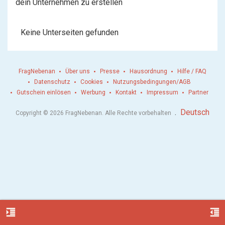
dein Unternehmen zu erstellen
Keine Unterseiten gefunden
FragNebenan
Über uns
Presse
Hausordnung
Hilfe / FAQ
Datenschutz
Cookies
Nutzungsbedingungen/AGB
Gutschein einlösen
Werbung
Kontakt
Impressum
Partner
.
Deutsch
Copyright © 2026 FragNebenan. Alle Rechte vorbehalten
format_indent_increase
format_indent_decrease