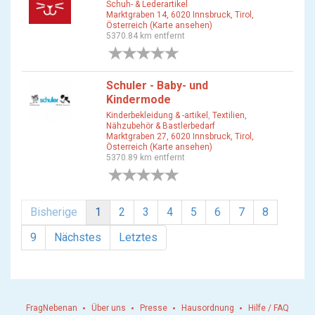
Schuh- & Lederartikel
Marktgraben 14, 6020 Innsbruck, Tirol,
Österreich (Karte ansehen)
5370.84 km entfernt
0 Bewertungen
Schuler - Baby- und
Kindermode
Kinderbekleidung & -artikel
,
Textilien,
Nähzubehör & Bastlerbedarf
Marktgraben 27, 6020 Innsbruck, Tirol,
Österreich (Karte ansehen)
5370.89 km entfernt
0 Bewertungen
Bisherige
1
2
3
4
5
6
7
8
9
Nächstes
Letztes
FragNebenan
Über uns
Presse
Hausordnung
Hilfe / FAQ